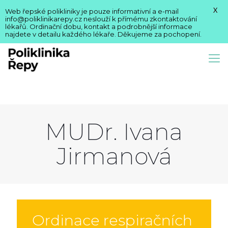
X
Web řepské polikliniky je pouze informativní a e-mail
info@poliklinikarepy.cz neslouží k přímému zkontaktování
lékařů. Ordinační dobu, kontakt a podrobnější informace
najdete v detailu každého lékaře. Děkujeme za pochopení.
MUDr. Ivana
Jirmanová
Ordinace respiračních