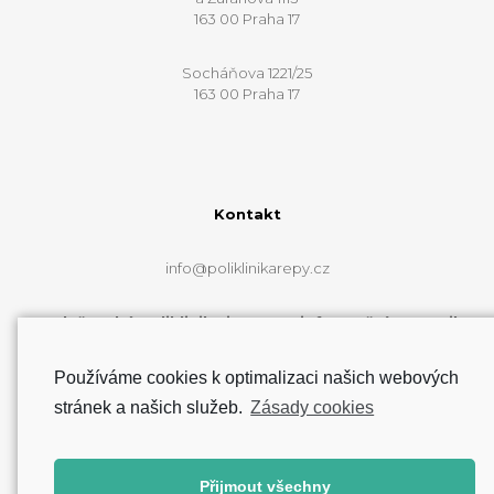
163 00 Praha 17
Socháňova 1221/25
163 00 Praha 17
Kontakt
info@poliklinikarepy.cz
Web řepské polikliniky je pouze informační a e-mail
info@poliklinikarepy.cz neslouží k přímému
zkontaktování lékařů.
Používáme cookies k optimalizaci našich webových
stránek a našich služeb.
Zásady cookies
Zásady cookies (EU)
Přijmout všechny