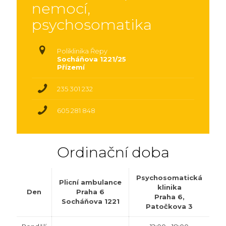
nemocí,
psychosomatika
Poliklinika Řepy
Socháňova 1221/25
Přízemí
235 301 232
605 281 848
Ordinační doba
Psychosomatická
Plicní ambulance
klinika
Den
Praha 6
Praha 6,
Socháňova 1221
Patočkova 3