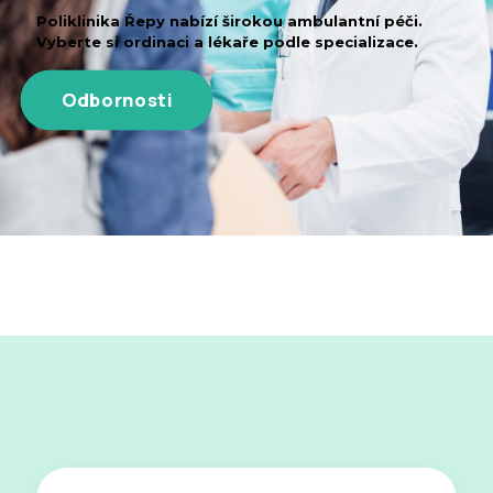
Poliklinika Řepy nabízí širokou ambulantní péči.
Vyberte si ordinaci a lékaře podle specializace.
Odbornosti