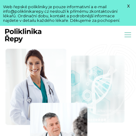
X
Web řepské polikliniky je pouze informativní a e-mail
info@poliklinikarepy.cz neslouží k přímému zkontaktování
lékařů. Ordinační dobu, kontakt a podrobnější informace
najdete v detailu každého lékaře. Děkujeme za pochopení.