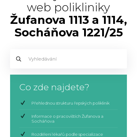
web polikliniky
Žufanova 1113 a 1114,
Socháňova 1221/25
Co zde najdete?
Přehlednou strukturu řepských poliklinik
Informace o pracovištích Žufanova a
Socháňova
Rozdělení lékařů podle specializace