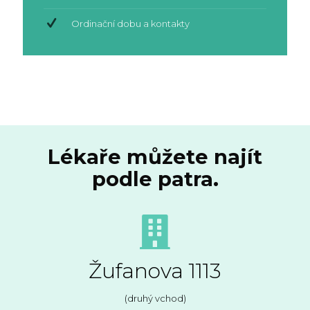
Ordinační dobu a kontakty
Lékaře můžete najít
podle patra.
Žufanova 1113
(druhý vchod)