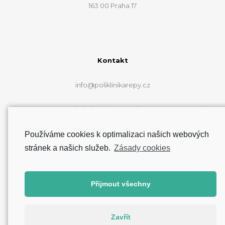
163 00 Praha 17
Kontakt
info@poliklinikarepy.cz
Web řepské polikliniky je pouze informační a e-mail
info@poliklinikarepy.cz neslouží k přímému
zkontaktování lékařů.
Používáme cookies k optimalizaci našich webových
stránek a našich služeb.
Zásady cookies
Zásady cookies (EU)
Přijmout všechny
Zavřít