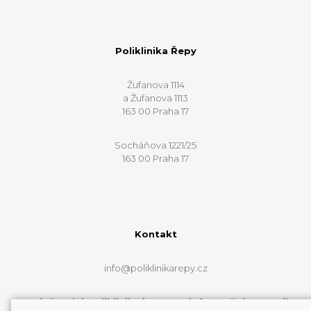
Poliklinika Řepy
Žufanova 1114
a Žufanova 1113
163 00 Praha 17
Socháňova 1221/25
163 00 Praha 17
Kontakt
info@poliklinikarepy.cz
Web řepské polikliniky je pouze informační a e-mail