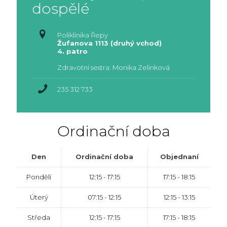
dospělé
Poliklinika Řepy
Žufanova 1113 (druhý vchod)
4. patro
Zdravotní sestra: Monika Zelinková
235 312 733
Ordinační doba
Den
Ordinační doba
Objednaní
Pondělí
12:15 - 17:15
17:15 - 18:15
Úterý
07:15 - 12:15
12:15 - 13:15
Středa
12:15 - 17:15
17:15 - 18:15