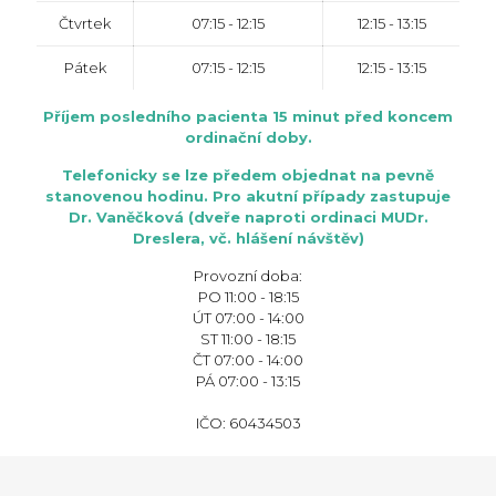
Čtvrtek
07:15 - 12:15
12:15 - 13:15
Pátek
07:15 - 12:15
12:15 - 13:15
Příjem posledního pacienta 15 minut před koncem
ordinační doby.
Telefonicky se lze předem objednat na pevně
stanovenou hodinu. Pro akutní případy zastupuje
Dr. Vaněčková (dveře naproti ordinaci MUDr.
Dreslera, vč. hlášení návštěv)
Provozní doba:
PO 11:00 - 18:15
ÚT 07:00 - 14:00
ST 11:00 - 18:15
ČT 07:00 - 14:00
PÁ 07:00 - 13:15
IČO: 60434503