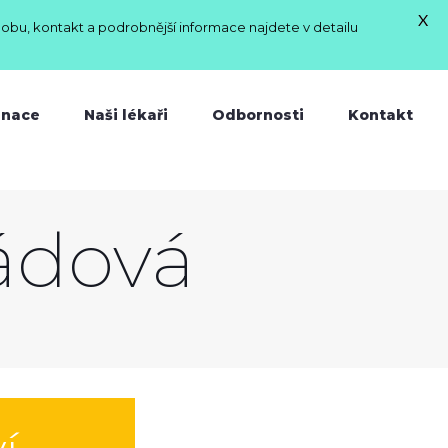
X
dobu, kontakt a podrobnější informace najdete v detailu
inace
Naši lékaři
Odbornosti
Kontakt
ádová