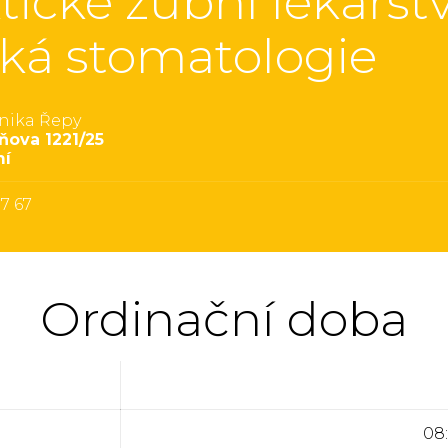
tické zubní lékařstv
ká stomatologie
inika Řepy
ňova 1221/25
mí
17 67
Ordinační doba
08: