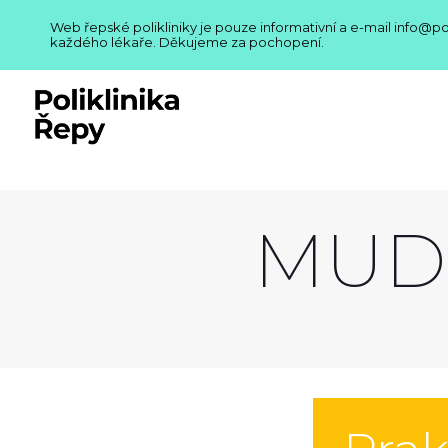
Web řepské polikliniky je pouze informativní a e-mail info@p
každého lékaře. Děkujeme za pochopení.
MUDr