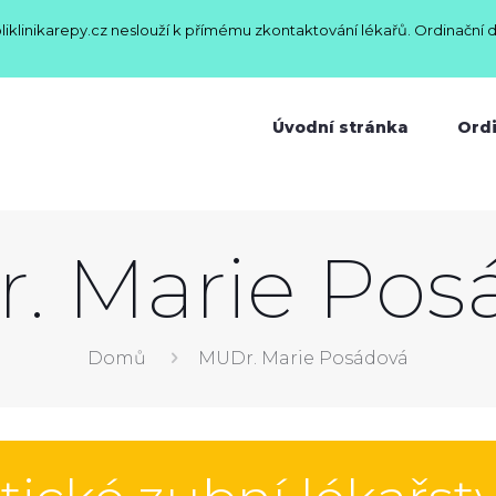
oliklinikarepy.cz neslouží k přímému zkontaktování lékařů. Ordinační 
Úvodní stránka
Ord
. Marie Pos
Domů
MUDr. Marie Posádová