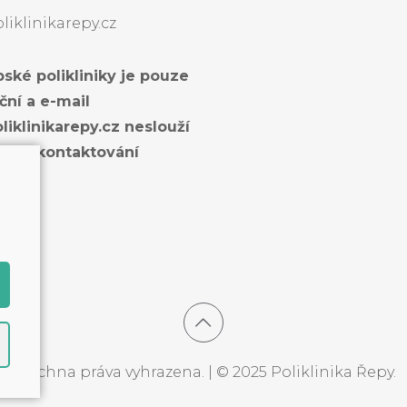
iklinikarepy.cz
ské polikliniky je pouze
ční a e-mail
liklinikarepy.cz neslouží
mu zkontaktování
Všechna práva vyhrazena. | © 2025 Poliklinika Řepy.