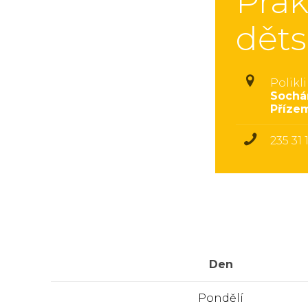
Prak
děts
Polikl
Sochá
Příze
235 31 
Den
Pondělí