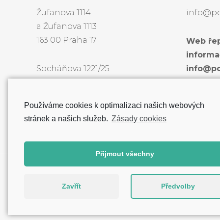
Žufanova 1114
info@pol
a Žufanova 1113
163 00 Praha 17
Web řep
informa
Socháňova 1221/25
info@po
163 00 Praha 17
k přímé
lékařů.
Používáme cookies k optimalizaci našich webových
stránek a našich služeb.
Zásady cookies
Přijmout všechny
Zavřít
Předvolby