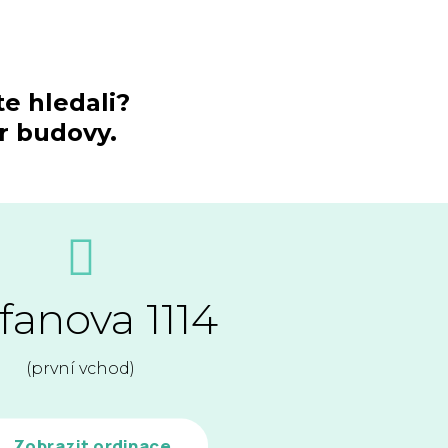
te hledali?
er budovy.
fanova 1114
(první vchod)
Zobrazit ordinace