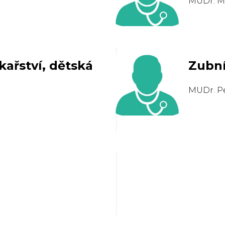
MUDr. M
kařství, dětská
Zubn
MUDr. P