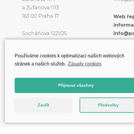
a Žufanova 1113
163 00 Praha 17
Web řep
informa
Socháňova 1221/25
info@po
163 00 Praha 17
k přímé
lékařů.
Používáme cookies k optimalizaci našich webových
stránek a našich služeb.
Zásady cookies
Přijmout všechny
Zavřít
Předvolby