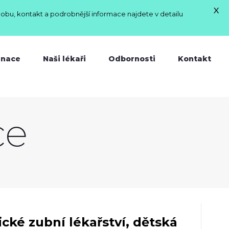
X
dobu, kontakt a podrobnější informace najdete v detailu
inace
Naši lékaři
Odbornosti
Kontakt
ce
ické zubní lékařství, dětská