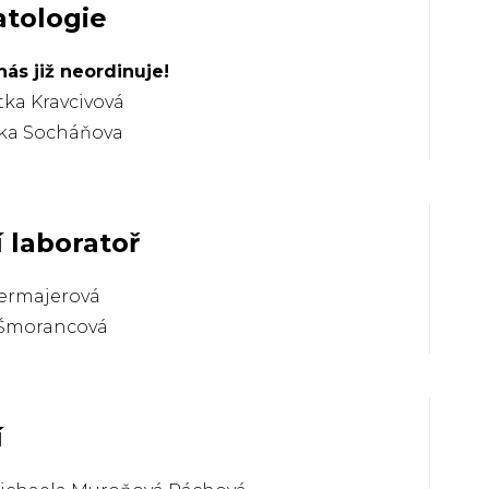
tologie
nás již neordinuje!
tka Kravcivová
ika Socháňova
 laboratoř
ermajerová
Šmorancová
í