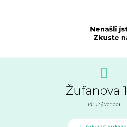
Nenašli js
Zkuste na
Žufanova 1
(druhý vchod)
Zobrazit ordinac