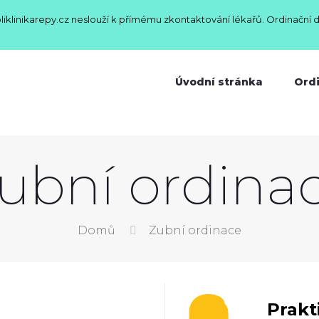
oliklinikarepy.cz neslouží k přímému zkontaktování lékařů. Ordinační 
Úvodní stránka
Ord
ubní ordina
Domů
Zubní ordinace
Prakt