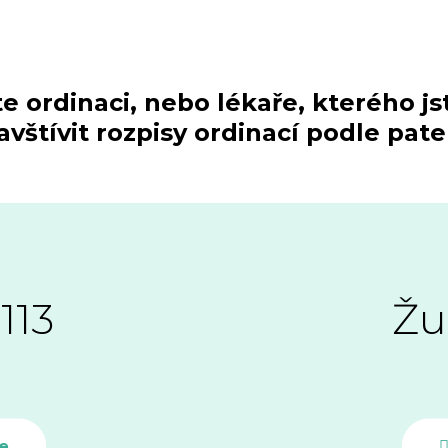
te ordinaci, nebo lékaře, kterého js
vštívit rozpisy ordinací podle pat
113
Žu
e