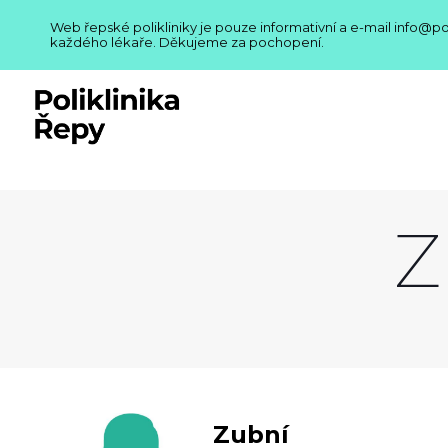
Web řepské polikliniky je pouze informativní a e-mail info@p
každého lékaře. Děkujeme za pochopení.
Z
Zubní