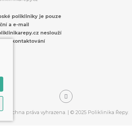
ské polikliniky je pouze
ční a e-mail
liklinikarepy.cz neslouží
mu zkontaktování
Všechna práva vyhrazena. | © 2025 Poliklinika Řepy.