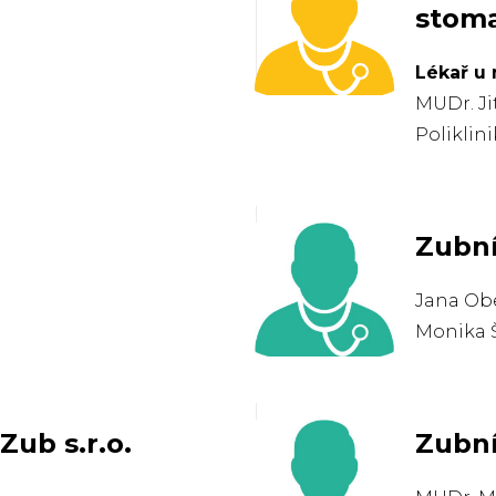
stoma
Lékař u 
MUDr. Ji
Poliklin
Zubní
Jana Ob
Monika 
Zub s.r.o.
Zubn