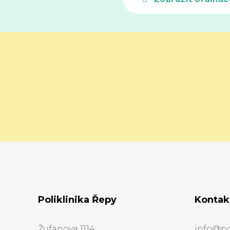
Poliklinika Řepy
Kontak
Žufanova 1114
info@pol